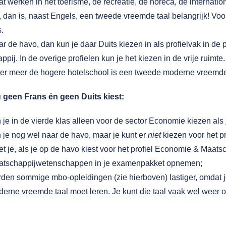
at werken in het toerisme, de recreatie, de horeca, de internatio
dan is, naast Engels, een tweede vreemde taal belangrijk! Voor 
.
ar de havo, dan kun je daar Duits kiezen in als profielvak in d
pij. In de overige profielen kun je het kiezen in de vrije ruimte.
er meer de hogere hotelschool is een tweede moderne vreemde t
u geen Frans én geen Duits kiest:
 je in de vierde klas alleen voor de sector Economie kiezen al
 je nog wel naar de havo, maar je kunt er
niet
kiezen voor het pr
t je, als je op de havo kiest voor het profiel Economie & Maats
atschappijwetenschappen in je examenpakket opnemen;
den sommige mbo-opleidingen (zie hierboven) lastiger, omdat j
erne vreemde taal moet leren. Je kunt die taal vaak wel weer