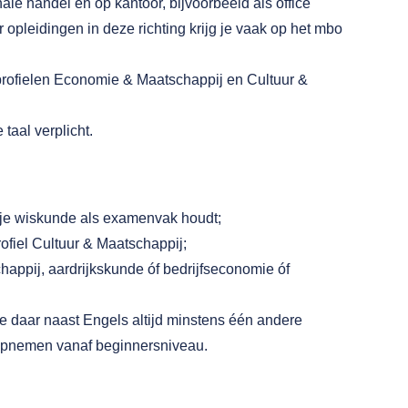
nale handel en op kantoor, bijvoorbeeld als office
opleidingen in deze richting krijg je vaak op het mbo
e profielen Economie & Maatschappij en Cultuur &
aal verplicht.
s je wiskunde als examenvak houdt;
ofiel Cultuur & Maatschappij;
chappij, aardrijkskunde óf bedrijfseconomie óf
e daar naast Engels altijd minstens één andere
 opnemen vanaf beginnersniveau.