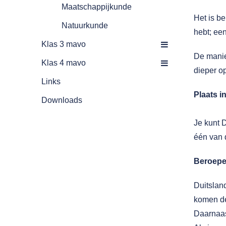
Maatschappijkunde
Het is be
Natuurkunde
hebt; een
Klas 3 mavo
De manier
Klas 4 mavo
dieper o
Links
Plaats i
Downloads
Je kunt D
één van 
Beroepen
Duitslan
komen de
Daarnaas