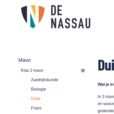
Skip
to
content
Dui
Mavo
Klas 2 mavo
Aardrijkskunde
Wat je i
Biologie
In 3 mav
Duits
en voorze
Frans
grotende